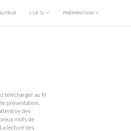
’AUTEUR
L’UE 12
PRÉPARATION
 télécharger au fil
tte présentation,
attentive des
mbreux mots de
 La lecture des