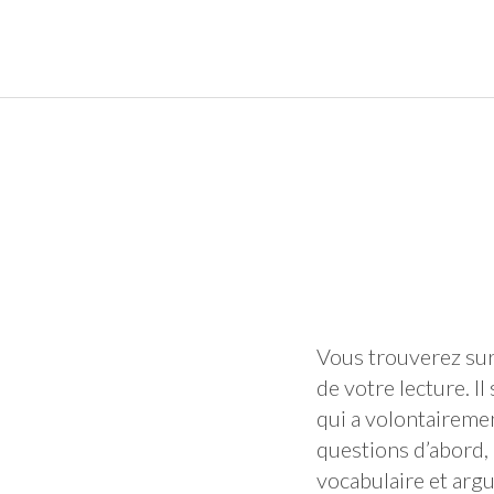
Aller
au
L'épreuve d'anglais au DCG
contenu
(Pressez
Entrée)
Vous trouverez sur
de votre lecture. Il
qui a volontairemen
questions d’abord
vocabulaire et argu