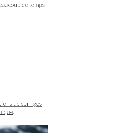
 beaucoup de temps
tions de corrigés
hique
.