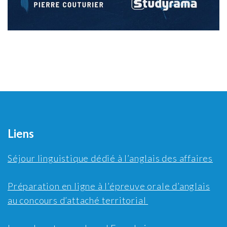
Liens
Séjour linguistique dédié à l’anglais des affaires
Préparation en ligne à l’épreuve orale d’anglais
au concours d’attaché territorial